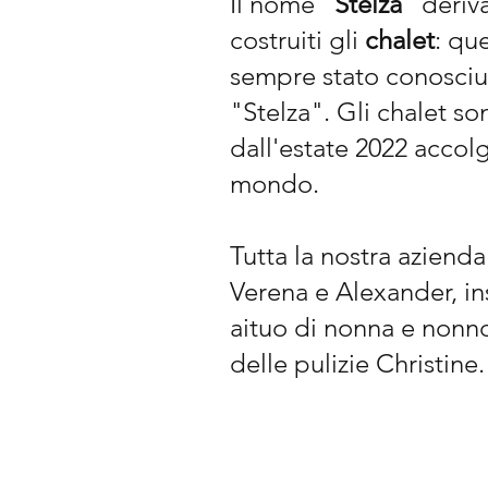
Il nome "
Stelza
" deriv
costruiti gli
chalet
: qu
sempre stato conosciu
"Stelza". Gli chalet so
dall'estate 2022 accolgo
mondo.
Tutta la nostra azienda
Verena e Alexander, in
aituo di nonna e nonno
delle pulizie Christine.